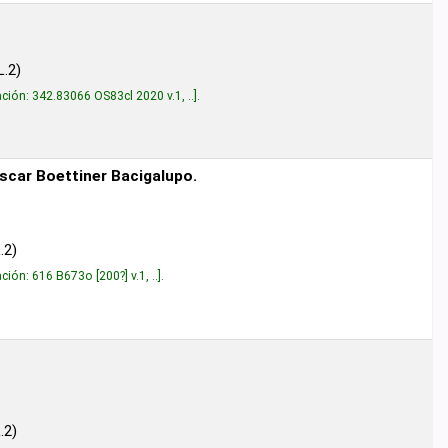
83cl 2020 v.1, ..
.
r Bacigalupo.
0?] v.1, ..
.