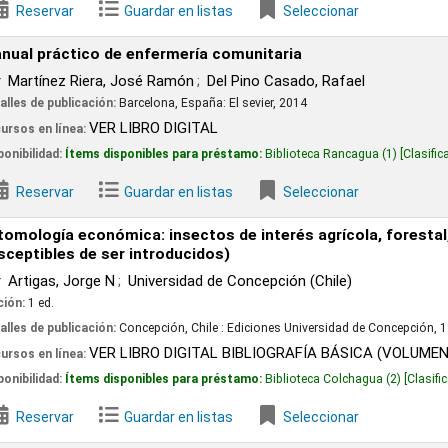
Guardar en listas
Seleccionar
 de enfermería comunitaria
ra, José Ramón
Del Pino Casado, Rafael
ión:
Barcelona, España: El sevier, 2014
ER LIBRO DIGITAL
 disponibles para préstamo:
Biblioteca Rancagua
(1)
Clasificación:
614.2 M385
Guardar en listas
Seleccionar
ómica: insectos de interés agrícola, forestal, médico y vet
e N
Universidad de Concepción (Chile)
ión:
Concepción, Chile :
Ediciones Universidad de Concepción,
1994
ER LIBRO DIGITAL BIBLIOGRAFÍA BÁSICA (VOLUMEN I)
VER LIBRO
 disponibles para préstamo:
Biblioteca Colchagua
(2)
Clasificación:
595.7 A791e
Guardar en listas
Seleccionar