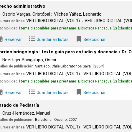
trativo
, Cristóbal
Vilches Yáñez, Leonardo
ER LIRBO DIGITAL (VOL.1)
VER LIRBO DIGITAL (VOL.2)
 disponibles para préstamo:
Biblioteca Rancagua
(2)
Clasificación:
342.83066 OS
Guardar en listas
Seleccionar
ogía : texto guía para estudio y docencia /
Dr. Oscar Boettine
igalupo, Oscar
ión:
Santiago, Chile
Laboratorios Saval,
[200-?]
ER LIBRO DIGITAL (VOL.1)
VER LIBRO DIGITAL (VOL.2)
 disponibles para préstamo:
Biblioteca Rancagua
(2)
Clasificación:
616 B673o [20
Guardar en listas
Seleccionar
atría
ez, Manuel
ión:
Barcelona :
Oceano,
2007
ER LIBRO DIGITAL (VOL.1)
VER LIBRO DIGITAL (VOL.2)