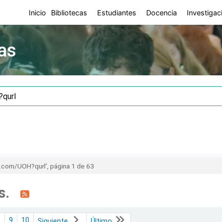
Inicio
Bibliotecas
Estudiantes
Docencia
Investigac
as
Buscar en el catálogo por palabra clav
.com/UOH?qurl', página 1 de 63
s.
8
9
10
Siguiente
Último