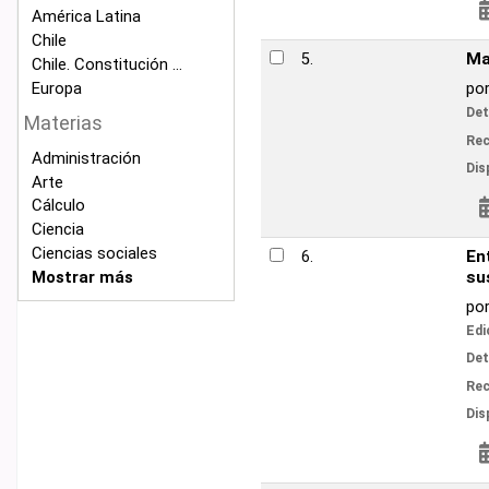
Reservar
América Latina
Chile
Manual práctico
5.
Chile. Constitución ...
Europa
por
Martínez Rie
Detalles de publicac
Materias
V
Recursos en línea:
Administración
Disponibilidad:
Ítems
Arte
Cálculo
Reservar
Ciencia
Ciencias sociales
Entomología econ
6.
Mostrar más
introducidos)
por
Artigas, Jorg
Edición:
1 ed.
Detalles de publicac
V
Recursos en línea:
Disponibilidad:
Ítems
Reservar