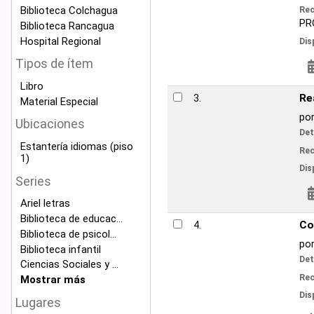
C
Biblioteca Colchagua
Recursos en línea:
PROTOCOLO DE R
Biblioteca Rancagua
Hospital Regional
Disponibilidad:
Ítems
Tipos de ítem
Reservar
Libro
Reading compreh
3.
Material Especial
por
McNamara, Dan
Ubicaciones
Detalles de publicac
Estantería idiomas (piso
V
Recursos en línea:
1)
Disponibilidad:
Ítems
Series
Reservar
Ariel letras
Biblioteca de educac...
Competitive adv
4.
Biblioteca de psicol...
por
Porter, Michae
Biblioteca infantil
Detalles de publicac
Ciencias Sociales y ...
V
Recursos en línea:
Mostrar más
Disponibilidad:
Ítems
Lugares