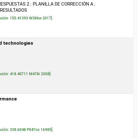
PLANILLA DE CORRECCIÓN A
W386w 2017
.
s
M478r 2008
.
847co 16985
.