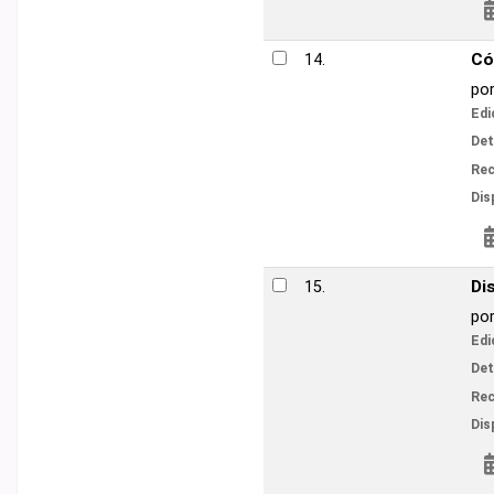
Reservar
Cómo leer litera
14.
por
Eagleton, Ter
Edición:
1 ed
Detalles de publicac
V
Recursos en línea:
Disponibilidad:
Ítems
Reservar
Discrete Mathem
15.
por
Rosen, Kenne
Edición:
7 ed.
Detalles de publicac
V
Recursos en línea:
Disponibilidad:
Ítems
Reservar