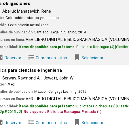
s
evich, René
atados y manuales
n actualizada
ión:
Santiago :
LegalPublishing,
2014
ER LIBRO DIGITAL BIBLIOGRAFÍA BÁSICA (VOLUMEN I)
VER LIBRO
 disponibles para préstamo:
Biblioteca Rancagua
(4)
Clasificación:
346.83022 A
Guardar en listas
Seleccionar
cias e ingeniería
ond A
Jewett, John W
ión:
México :
Cengage Learning,
2015
ER LIBRO DIGITAL BIBLIOGRAFÍA BÁSICA (VOLUMEN I)
VER LIBRO
 disponibles para préstamo:
Biblioteca Colchagua
(2)
Clasificación:
530 S492p.E
teca Rancagua: Prestado
(1).
Guardar en listas
Seleccionar