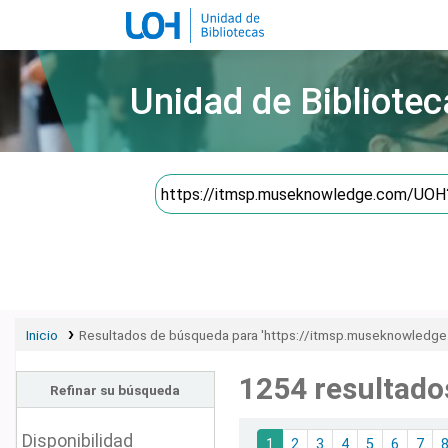
Unidad de Bibliotec
Inicio
Resultados de búsqueda para 'https://itmsp.museknowledge
1254 resultado
Refinar su búsqueda
Ordenar
Disponibilidad
1
2
3
4
5
6
7