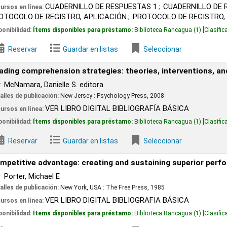
UADERNILLO DE RESPUESTAS 1
CUADERNILLO DE RESPUESTAS 2
EGISTRO, APLICACIÓN
PROTOCOLO DE REGISTRO, RESULTADOS
 disponibles para préstamo:
Biblioteca Rancagua
(1)
Clasificación:
155.41393 
Guardar en listas
Seleccionar
ension strategies: theories, interventions, and technologie
ielle S. editora
ión:
New Jersey :
Psychology Press,
2008
ER LIBRO DIGITAL BIBLIOGRAFÍA BÁSICA
 disponibles para préstamo:
Biblioteca Rancagua
(1)
Clasificación:
418.40711 
Guardar en listas
Seleccionar
antage: creating and sustaining superior performance
l E
ión:
New York, USA :
The Free Press,
1985
ER LIBRO DIGITAL BIBLIOGRAFIA BÁSICA
 disponibles para préstamo:
Biblioteca Rancagua
(1)
Clasificación:
338.6048 P