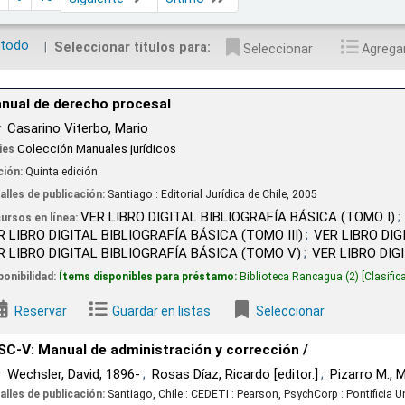
 todo
Seleccionar títulos para:
Seleccionar
Agregar 
ho procesal
rbo, Mario
nuales jurídicos
ón
ión:
Santiago : Editorial Jurídica de Chile,
2005
ER LIBRO DIGITAL BIBLIOGRAFÍA BÁSICA (TOMO I)
VER LIBRO DIG
L BIBLIOGRAFÍA BÁSICA (TOMO III)
VER LIBRO DIGITAL BIBLIOGR
AL BIBLIOGRAFÍA BÁSICA (TOMO V)
VER LIBRO DIGITAL BIBLIOGR
 disponibles para préstamo:
Biblioteca Rancagua
(2)
Clasificación:
347.83 C335
Guardar en listas
Seleccionar
de administración y corrección /
id
, 1896-
Rosas Díaz, Ricardo
[editor.]
Pizarro M., Marcelo
[editor.]
ión:
Santiago, Chile :
CEDETI : Pearson, PsychCorp : Pontificia Universidad Católica