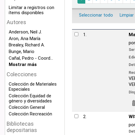
Limitar a registros con
ítems disponibles
Seleccionar todo
Limpiar
Autores
Anderson, Neil J.
Resultados
Manual de derec
1.
Aron, Ana María
por
Casarino Vite
Brealey, Richard A.
Colección Ma
Series
Bunge, Mario
Edición:
Quinta edici
Cañal, Pedro - Coord...
Mostrar más
Detalles de publicac
V
Recursos en línea:
Colecciones
VER LIBRO DIGITA
Colección de Materiales
VER LIBRO DIGIT
Especiales
Disponibilidad:
Ítems
Colección Equidad de
género y diversidades
Reservar
Colección General
Colección Recreación
WISC-V: Manual 
2.
Bibliotecas
por
Wechsler, Dav
depositarias
Detalles de publicac