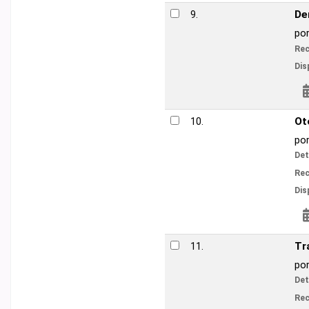
Derecho adminis
9.
por
Osorio Vargas
V
Recursos en línea:
Disponibilidad:
Ítems
Reservar
Otorrinolaringol
10.
por
Boettiger Bac
Detalles de publicac
V
Recursos en línea:
Disponibilidad:
Ítems
Reservar
Tratado de Pedi
11.
por
Cruz-Hernánd
Detalles de publicac
V
Recursos en línea: