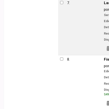
Las obligacione
7.
por
Abeliuk Manas
Colección tr
Series
Edición:
Sexta edició
Detalles de publicac
V
Recursos en línea:
Disponibilidad:
Ítems
Reservar
Física para cien
8.
por
Serway, Raym
Edición:
9 ed.
Detalles de publicac
V
Recursos en línea:
Disponibilidad:
Ítems
No disponible:
Biblio
Reservar