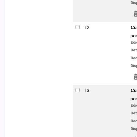
Disponibilidad:
Ítems
Reservar
Cuentos Complet
12.
por
Cortázar, Juli
Edición:
1 ed
Detalles de publicac
V
Recursos en línea:
Disponibilidad:
Ítems
Reservar
Cuentos Complet
13.
por
Cortázar, Juli
Edición:
1 ed
Detalles de publicac
V
Recursos en línea:
Disponibilidad:
Ítems