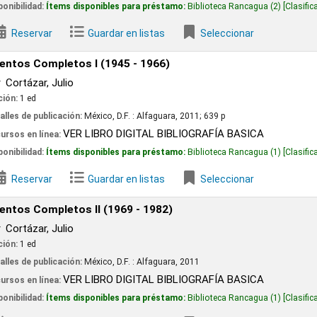
 disponibles para préstamo:
Biblioteca Rancagua
(2)
Clasificación:
618.92 T776p
Guardar en listas
Seleccionar
os I (1945 - 1966)
o
ión:
México, D.F. :
Alfaguara,
2011
;
639 p
ER LIBRO DIGITAL BIBLIOGRAFÍA BASICA
 disponibles para préstamo:
Biblioteca Rancagua
(1)
Clasificación:
Ar863.4 C82
Guardar en listas
Seleccionar
os II (1969 - 1982)
o
ión:
México, D.F. :
Alfaguara,
2011
ER LIBRO DIGITAL BIBLIOGRAFÍA BASICA
 disponibles para préstamo:
Biblioteca Rancagua
(1)
Clasificación:
Ar863.4 C82