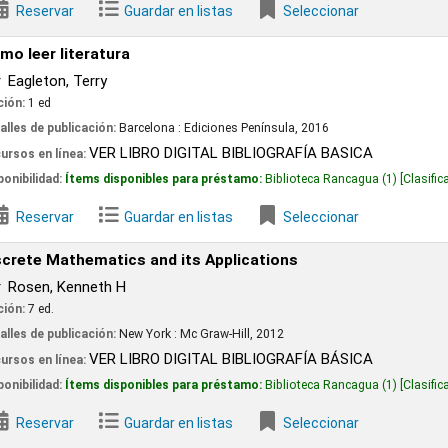
Guardar en listas
Seleccionar
tura
ry
ión:
Barcelona :
Ediciones Península,
2016
ER LIBRO DIGITAL BIBLIOGRAFÍA BASICA
 disponibles para préstamo:
Biblioteca Rancagua
(1)
Clasificación:
801 E11h.E 
Guardar en listas
Seleccionar
atics and its Applications
th H
ión:
New York :
Mc Graw-Hill,
2012
ER LIBRO DIGITAL BIBLIOGRAFÍA BÁSICA
 disponibles para préstamo:
Biblioteca Rancagua
(1)
Clasificación:
511 R813a 
Guardar en listas
Seleccionar